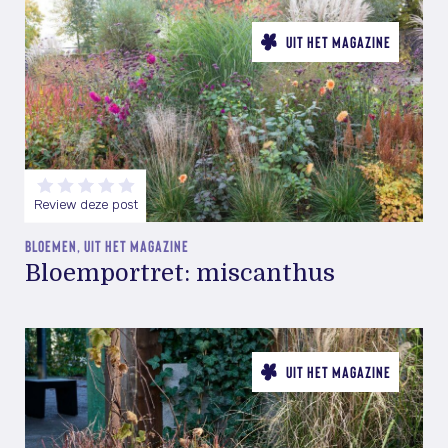
UIT HET MAGAZINE
Review deze post
BLOEMEN, UIT HET MAGAZINE
Bloemportret: miscanthus
UIT HET MAGAZINE