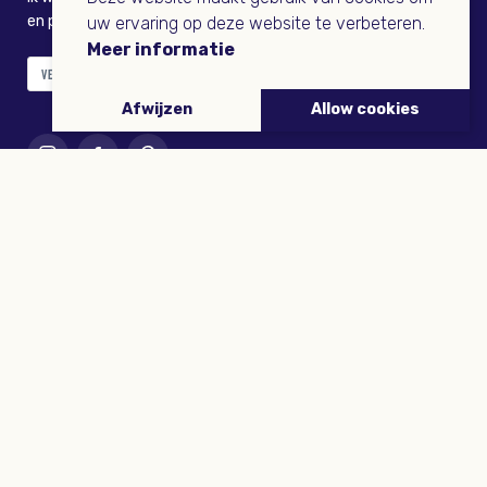
en persoonlijk voordeel
uw ervaring op deze website te verbeteren.
Meer informatie
VERZENDEN
Afwijzen
Allow cookies
ARTIKELEN
Tuinieren
Planten
Dieren
Eropuit
Recepten
Wooninspiratie