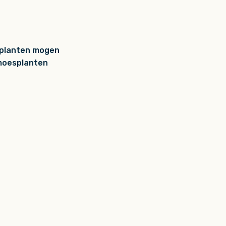
erplanten mogen
 moesplanten