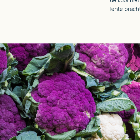
de kool niet
lente pracht