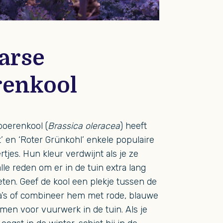
aarse
renkool
oerenkool (
Brassica oleracea
) heeft
t’ en ‘Roter Grünkohl’ enkele populaire
tjes. Hun kleur verdwijnt als je ze
lle reden om er in de tuin extra lang
eten. Geef de kool een plekje tussen de
a’s of combineer hem met rode, blauwe
emen voor vuurwerk in de tuin. Als je