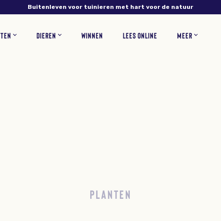
Buitenleven voor tuinieren met hart voor de natuur
NTEN
DIEREN
WINNEN
LEES ONLINE
MEER
NS
PLANTEN
VERZORGING
INSECTEN
RECEPTEN
BLOEMEN
ZOOGDIEREN
TUINONTWERP
WOONINSPIRATIE
BLOEMBOLLEN
GAZONONDERHOUD
ZELF MAKEN
KORTINGSCODES
VEEL
PLANTEN