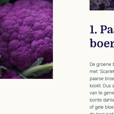
1. P
boe
De groene b
met ‘Scarle
paarse broer
kookt. Dus a
van te geni
bonte dahli
of gele blo