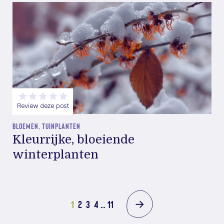
Review deze post
BLOEMEN, TUINPLANTEN
Kleurrijke, bloeiende
winterplanten
1
2
3
4
…
11