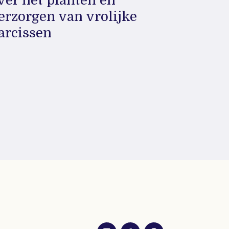
ver het planten en
erzorgen van vrolijke
arcissen