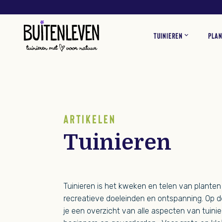
Buitenleven
TUINIEREN
PLA
TUININSPIRATIE
TUINPLANTEN
VOGELS
ADVERTEREN
VLINDERS
OVER O
KAMER
TUIN
KLANTENSERVICE
ARTIKELEN
Tuinieren
Tuinieren is het kweken en telen van planten
recreatieve doeleinden en ontspanning. Op d
je een overzicht van alle aspecten van tuinie