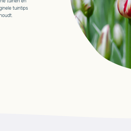
ine tuinen en
ginele tuintips
rhoudt.