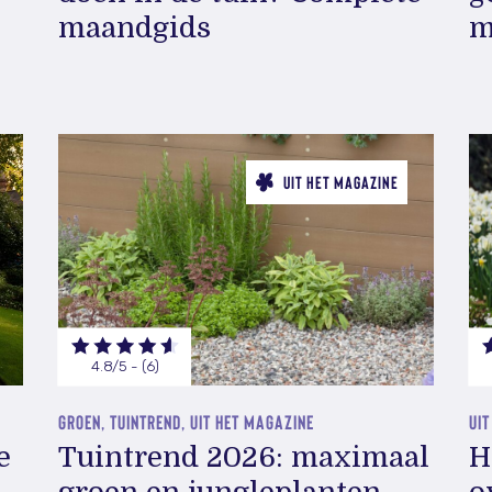
maandgids
m
UIT HET MAGAZINE
4.8/5 - (6)
GROEN, TUINTREND, UIT HET MAGAZINE
UIT
e
Tuintrend 2026: maximaal
H