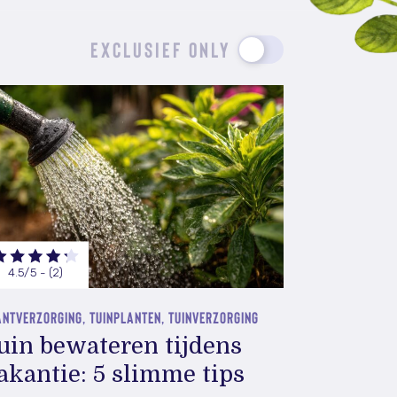
EXCLUSIEF ONLY
4.5/5 - (2)
NTVERZORGING, TUINPLANTEN, TUINVERZORGING
uin bewateren tijdens
akantie: 5 slimme tips