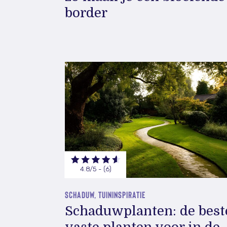
border
4.8/5 - (6)
SCHADUW, TUININSPIRATIE
Schaduwplanten: de best