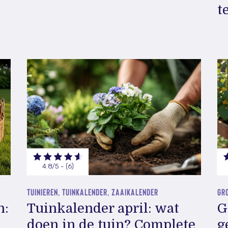
t
4.8/5 - (6)
TUINIEREN, TUINKALENDER, ZAAIKALENDER
GR
n:
Tuinkalender april: wat
G
doen in de tuin? Complete
g