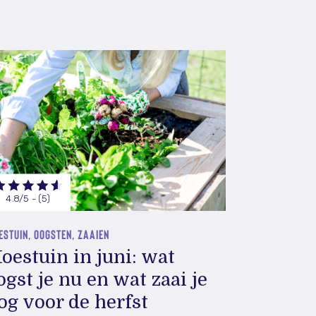
4.8/5 - (5)
STUIN, OOGSTEN, ZAAIEN
oestuin in juni: wat
ogst je nu en wat zaai je
og voor de herfst