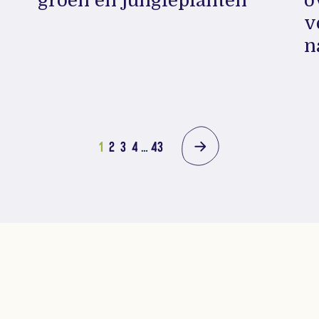
groen en jungleplanten
o
v
n
1
2
3
4
…
43