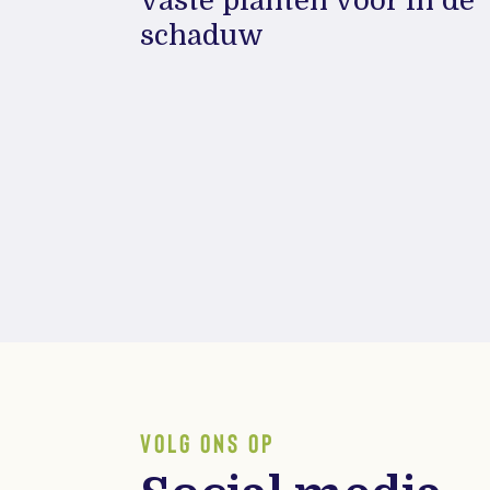
vaste planten voor in de
schaduw
VOLG ONS OP