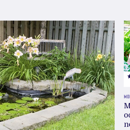
MOE
M
o
n