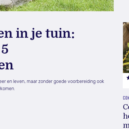
n in je tuin:
 5
en
sfeer en leven, maar zonder goede voorbereiding ook
orkomen.
CO
C
h
m