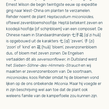
Ernest Wilson die begin twintigste eeuw op expeditie
ging naar West-China om planten te verzamelen.
Rehder noemt de plant
Heptacodium miconioides
,
oftewel zevenbloemshoofdje. Heptá betekent zeven en
koodejá hoofdje (of schijnbloem) van een composiet. De
Chinese naam in Standaardmandarijn 七子花 (qī zi huā)
is opgebouwd uit de karakters 七 (qī) ‘zeven’, 子 (zi)
‘zoon’ of ‘kind’ en 花 (huā) ‘bloem’, zevenzonenbloem
dus, of bloem met zeven zonen. De Engelsen
vertaalden dit als
sevensonflower
, in Duitsland werd
het
Sieben-Söhne-des-Himmels-Strauch
en wij
maakten er zevenzonenboom van. De soortnaam,
miconioides
, koos Rehder omdat hij de bloemen vond
lijken op de ons onbekende
Miconia.
Maar hij voegde er
in zijn beschrijving wel aan toe dat de plant ook
weleens familie van de kamperfoelie zou kunnen zijn.