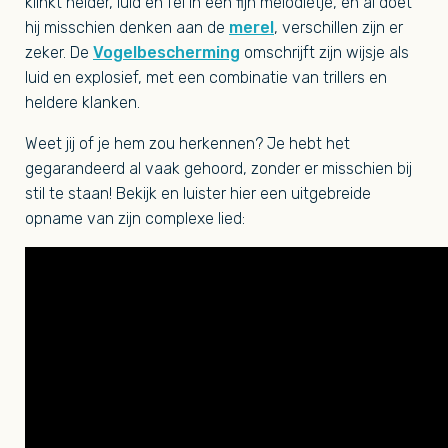
klinkt helder, luid en fel in een fijn melodietje, en al doet
hij misschien denken aan de
merel
, verschillen zijn er
zeker. De
Vogelbescherming
omschrijft zijn wijsje als
luid en explosief, met een combinatie van trillers en
heldere klanken.
Weet jij of je hem zou herkennen? Je hebt het
gegarandeerd al vaak gehoord, zonder er misschien bij
stil te staan! Bekijk en luister hier een uitgebreide
opname van zijn complexe lied: