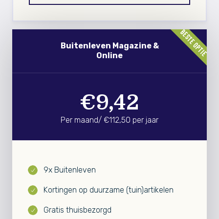
BESTE OPTIE
Buitenleven Magazine &
Online
€9,42
Per maand/ €112,50 per jaar
9x Buitenleven
Kortingen op duurzame (tuin)artikelen
Gratis thuisbezorgd