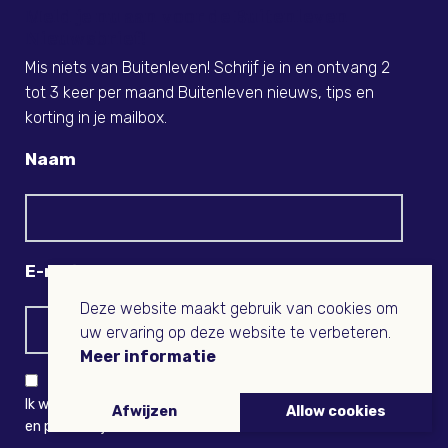
Meld je nu aan voor de Buitenleven
Nieuwsbrief!
Mis niets van Buitenleven! Schrijf je in en ontvang 2
tot 3 keer per maand Buitenleven nieuws, tips en
korting in je mailbox.
Naam
E-mail
Deze website maakt gebruik van cookies om
uw ervaring op deze website te verbeteren.
Meer informatie
Ik wil niets missen en ontvang graag Buitenleven-nieuws
Afwijzen
Allow cookies
en persoonlijk voordeel