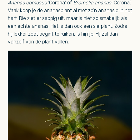
Ananas comosus
‘Corona’ of
Bromelia ananas
‘Corona’.
Vaak koop je de ananasplant al met zo’n ananasje in het
hart. Die ziet er sappig uit, maar is niet zo smakelijk als
een echte ananas. Het is dan ook een sierplant. Zodra
hij lekker zoet begint te ruiken, is hij rijp. Hij zal dan
vanzelf van de plant vallen.