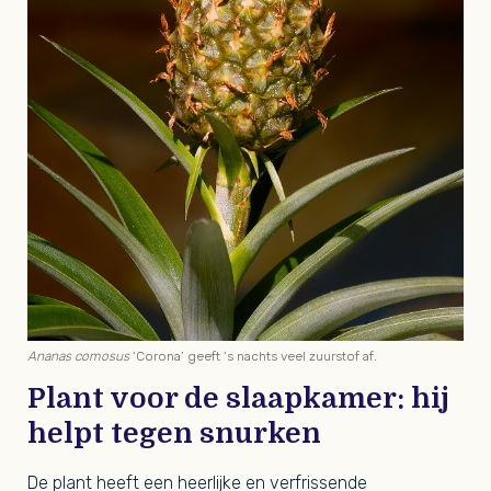
Ananas comosus
‘Corona’ geeft ‘s nachts veel zuurstof af.
Plant voor de slaapkamer: hij
helpt tegen snurken
De plant heeft een heerlijke en verfrissende