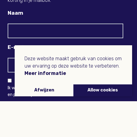
korting in je mailbox.
Naam
E-mail
Deze website maakt gebruik van cookies om
uw ervaring op deze website te verbeteren.
Meer informatie
Ik wil niets missen en ontvang graag Buitenleven-nieuws
Afwijzen
Allow cookies
en persoonlijk voordeel
VERZENDEN