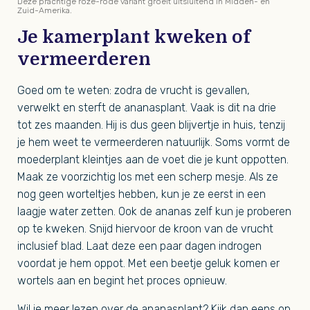
Deze prachtige roze-rode variant groeit uitsluitend in Midden- en
Zuid-Amerika.
Je kamerplant kweken of
vermeerderen
Goed om te weten: zodra de vrucht is gevallen,
verwelkt en sterft de ananasplant. Vaak is dit na drie
tot zes maanden. Hij is dus geen blijvertje in huis, tenzij
je hem weet te vermeerderen natuurlijk. Soms vormt de
moederplant kleintjes aan de voet die je kunt oppotten.
Maak ze voorzichtig los met een scherp mesje. Als ze
nog geen worteltjes hebben, kun je ze eerst in een
laagje water zetten. Ook de ananas zelf kun je proberen
op te kweken. Snijd hiervoor de kroon van de vrucht
inclusief blad. Laat deze een paar dagen indrogen
voordat je hem oppot. Met een beetje geluk komen er
wortels aan en begint het proces opnieuw.
Wil je meer lezen over de ananasplant? Kijk dan eens op