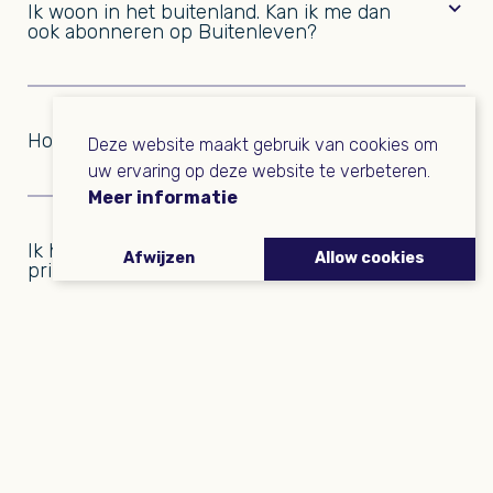
Ik woon in het buitenland. Kan ik me dan
ook abonneren op Buitenleven?
Ja, dat kan. Voor abonnees woonachtig in het
buitenland worden er wel portokosten doorberekend.
Hoe geef ik een adreswijziging door?
Deze website maakt gebruik van cookies om
uw ervaring op deze website te verbeteren.
Meer informatie
Ik heb al een printabonnement, maar wil
Afwijzen
Allow cookies
print én online. Wat nu?
Buitenleven
Kan ik mijn rekeningnummer aanpassen?
abonneren
Ja, dat kan. Bel naar 085 7600237, dinsdag en vrijdag
tussen 08.30 en 12.30 uur.
Ik heb een abonnement, maar dat wil ik