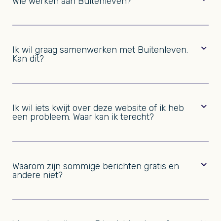
Wie werken aan Buitenleven?
Hoofdredactie
Eindredactie
Ik wil graag samenwerken met Buitenleven.
Redactie
Kan dit?
Vormgeving
Accountmanager
Uitgever
Ik wil iets kwijt over deze website of ik heb
een probleem. Waar kan ik terecht?
Directeur Uitgever
Henk Hoekman
COO
henk.hoekman@bcm.nl
PR & Marketing
Voor vragen of suggesties over een artikel kun je
06 23906236
marketing@bcm.nl
terecht bij redactie@buitenleven.nl
040 8447644
Waarom zijn sommige berichten gratis en
Druk
andere niet?
mediakit
.
Buitenleven