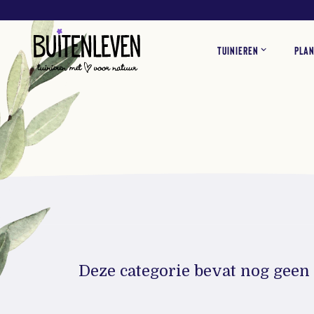
Buitenleven
TUINIEREN
PLA
TUININSPIRATIE
TUINPLANTEN
VOGELS
ADVERTEREN
VLINDERS
OVER O
KAMER
TUIN
KLANTENSERVICE
Deze categorie bevat nog geen 