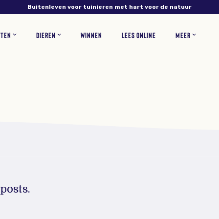
Buitenleven voor tuinieren met hart voor de natuur
NTEN
DIEREN
WINNEN
LEES ONLINE
MEER
NS
PLANTEN
VERZORGING
INSECTEN
RECEPTEN
BLOEMEN
ZOOGDIEREN
TUINONTWERP
WOONINSPIRATIE
BLOEMBOLLEN
GAZONONDERHOUD
ZELF MAKEN
KORTINGSCODES
VEEL
posts.