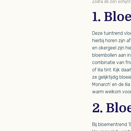
Zodra de zon schijnt
1. Bl
Deze tuintrend vlo
hierbij horen zijn 
en okergeel zijn hi
bloembollen aan in
combinatie van fri
of lila tint. Kijk 
ze gelijktijdig bl
Monarch’ en de lila
warm welkom voor
2. Bl
Bij bloementrend ‘B