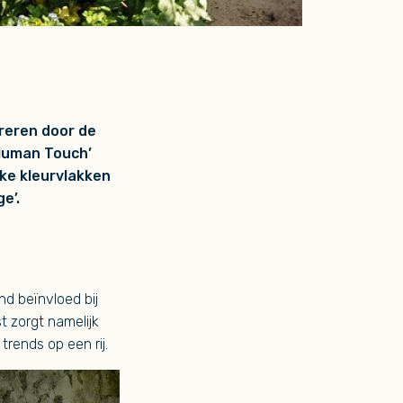
ireren door de
‘Human Touch’
rke kleurvlakken
e’.
d beïnvloed bij
 zorgt namelijk
rends op een rij.