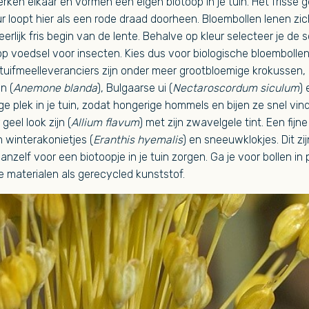
erken elkaar en vormen een eigen biotoop in je tuin. Het frisse 
loopt hier als een rode draad doorheen. Bloembollen lenen zic
erlijk fris begin van de lente. Behalve op kleur selecteer je de
p voedsel voor insecten. Kies dus voor biologische bloembollen
uifmeelleveranciers zijn onder meer grootbloemige krokussen,
n (
Anemone blanda
), Bulgaarse ui (
Nectaroscordum siculum
) 
e plek in je tuin, zodat hongerige hommels en bijen ze snel vind
geel look zijn (
Allium flavum
) met zijn zwavelgele tint. Een fij
 winterakonietjes (
Eranthis hyemalis
) en sneeuwklokjes. Dit z
anzelf voor een biotoopje in je tuin zorgen. Ga je voor bollen in
 materialen als gerecycled kunststof.