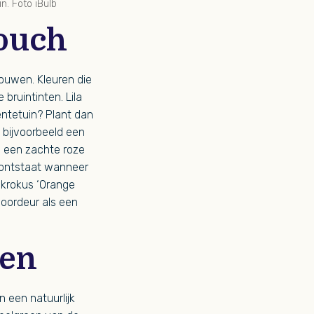
n. Foto iBulb
ouch
rouwen. Kleuren die
 bruintinten. Lila
entetuin? Plant dan
 bijvoorbeeld een
in een zachte roze
ct ontstaat wanneer
e krokus ‘Orange
voordeur als een
ten
n een natuurlijk