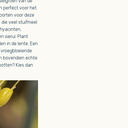
geelgroen van de
h perfect voor het
 soorten voor deze
 die veel stuifmeel
 hyacinten,
en sierui. Plant
en in de lente. Een
ne vroegbloeiende
ijn bovendien echte
 potten? Kies dan