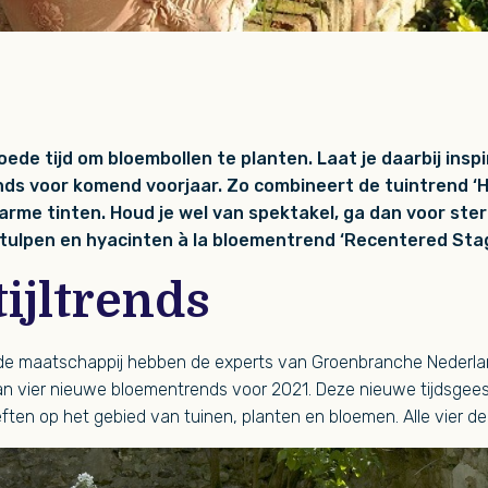
oede tijd om bloembollen te planten. Laat je daarbij insp
nds voor komend voorjaar. Zo combineert de tuintrend 
arme tinten. Houd je wel van spektakel, ga dan voor ste
tulpen en hyacinten à la bloementrend ‘Recentered Stag
tijltrends
 de maatschappij hebben de experts van Groenbranche Nederlan
n vier nieuwe bloementrends voor 2021. Deze nieuwe tijdsgeest
ten op het gebied van tuinen, planten en bloemen. Alle vier de t