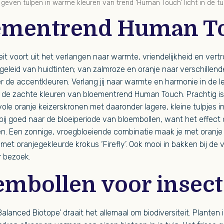
 geven tulpen in warme kleuren van trend ‘Human Touch’ licht in de tui
oementrend Human T
eit voort uit het verlangen naar warmte, vriendelijkheid en vert
afgeleid van huidtinten; van zalmroze en oranje naar verschillende
er de accentkleuren. Verlang jij naar warmte en harmonie in de l
 de zachte kleuren van bloementrend Human Touch. Prachtig is
vole oranje keizerskronen met daaronder lagere, kleine tulpjes 
daarbij goed naar de bloeiperiode van bloembollen, want het effe
oeien. Een zonnige, vroegbloeiende combinatie maak je met oranj
 met oranjegekleurde krokus ‘Firefly’. Ook mooi in bakken bij de 
 bezoek.
oembollen voor insec
alanced Biotope’ draait het allemaal om biodiversiteit. Planten i