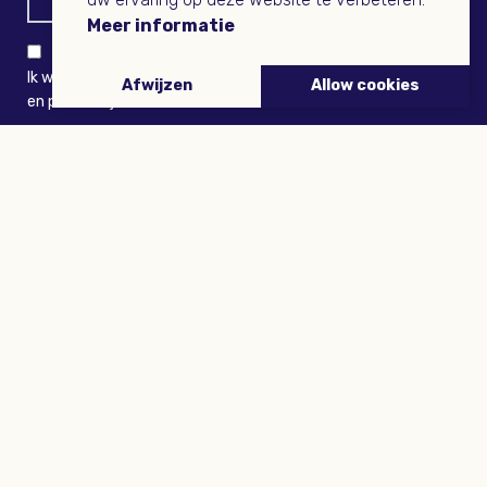
Meer informatie
Ik wil niets missen en ontvang graag Buitenleven-nieuws
Afwijzen
Allow cookies
en persoonlijk voordeel
VERZENDEN
ARTIKELEN
Tuinieren
Planten
Dieren