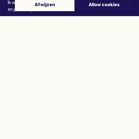
Ik wil niets missen en ontvang graag Buitenleven-nieuws
Afwijzen
Allow cookies
en persoonlijk voordeel
VERZENDEN
ARTIKELEN
Tuinieren
Planten
Dieren
Eropuit
Recepten