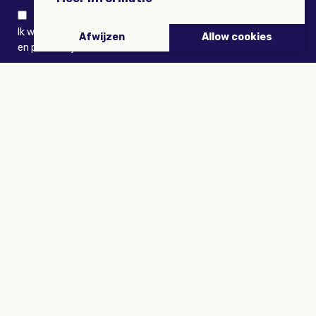
Ik wil niets missen en ontvang graag Buitenleven-nieuws
Afwijzen
Allow cookies
en persoonlijk voordeel
VERZENDEN
ARTIKELEN
Tuinieren
Planten
Dieren
Eropuit