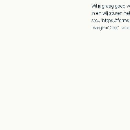
Wil jij graag goed 
in en wij sturen he
src=”https://form
margin=”0px” scrol