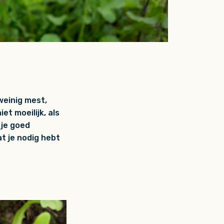
weinig mest,
t moeilijk, als
 je goed
at je nodig hebt