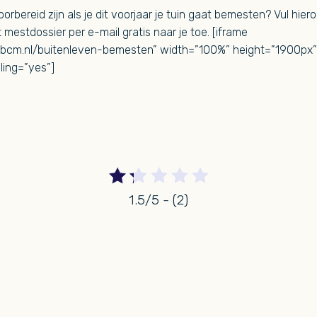
voorbereid zijn als je dit voorjaar je tuin gaat bemesten? Vul hie
t mestdossier per e-mail gratis naar je toe. [iframe
s.bcm.nl/buitenleven-bemesten” width=”100%” height=”1900px
ling=”yes”]
1.5/5 - (2)