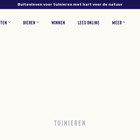
Buitenleven voor tuinieren met hart voor de natuur
NTEN
DIEREN
WINNEN
LEES ONLINE
MEER
NS
PLANTEN
VERZORGING
INSECTEN
RECEPTEN
BLOEMEN
ZOOGDIEREN
TUINONTWERP
WOONINSPIRATIE
BLOEMBOLLEN
GAZONONDERHOUD
ZELF MAKEN
KORTINGSCODES
VEEL
TUINIEREN