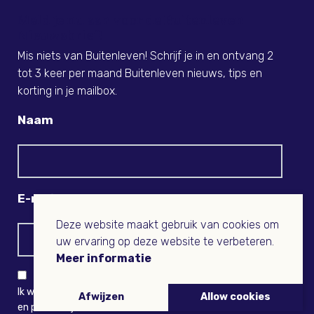
Meld je nu aan voor de Buitenleven
Nieuwsbrief!
Mis niets van Buitenleven! Schrijf je in en ontvang 2
tot 3 keer per maand Buitenleven nieuws, tips en
korting in je mailbox.
Naam
E-mail
Deze website maakt gebruik van cookies om
uw ervaring op deze website te verbeteren.
Meer informatie
Ik wil niets missen en ontvang graag Buitenleven-nieuws
Afwijzen
Allow cookies
en persoonlijk voordeel