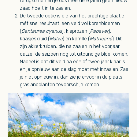
terugkomen en je dus meerdere jaren geen nieuw
zaad hoeft in te zaaien.
De tweede optie is die van het prachtige plaatje
mét snel resultaat: een veld vol korenbloemen
(
Centaurea cyanus
), klaprozen (
Papaver
),
kaasjeskruid (
Malva
) en kamille (
Matricaria
). Dit
zijn akkerkruiden, die na zaaien in het voorjaar
datzelfde seizoen nog tot uitbundige bloei komen.
Nadeel is dat dit veld na één of twee jaar klaar is
en je opnieuw aan de slag moet met inzaaien. Zaai
je niet opnieuw in, dan zie je ervoor in de plaats
graslandplanten tevoorschijn komen.