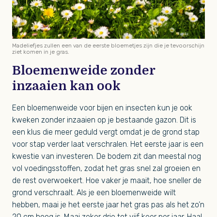
Madeliefjes zullen een van de eerste bloemetjes zijn die je tevoorschijn
ziet komen in je gras.
Bloemenweide zonder
inzaaien kan ook
Een bloemenweide voor bijen en insecten kun je ook
kweken zonder inzaaien op je bestaande gazon. Dit is
een klus die meer geduld vergt omdat je de grond stap
voor stap verder laat verschralen. Het eerste jaar is een
kwestie van investeren. De bodem zit dan meestal nog
vol voedingsstoffen, zodat het gras snel zal groeien en
de rest overwoekert. Hoe vaker je maait, hoe sneller de
grond verschraalt. Als je een bloemenweide wilt
hebben, maai je het eerste jaar het gras pas als het zo’n
20 cm hoog is. Maai zeker drie tot vijf keer per jaar. Haal