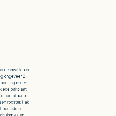
p de eiwitten en
nog ongeveer 2
imbeslag in een
klede bakplaat.
temperatuur tot
een rooster. Hak
chocolade al
schuimpjes en