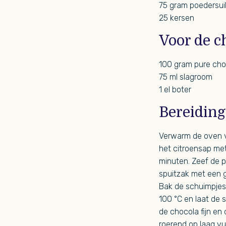
75 gram poedersui
25 kersen
Voor de c
100 gram pure cho
75 ml slagroom
1 el boter
Bereiding
Verwarm de oven vo
het citroensap met
minuten. Zeef de p
spuitzak met een g
Bak de schuimpjes
100 °C en laat de 
de chocola fijn en
roerend op laag vu