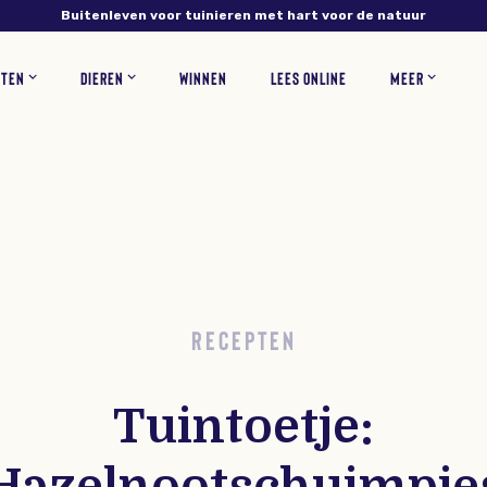
Buitenleven voor tuinieren met hart voor de natuur
NTEN
DIEREN
WINNEN
LEES ONLINE
MEER
NS
PLANTEN
VERZORGING
INSECTEN
RECEPTEN
BLOEMEN
ZOOGDIEREN
TUINONTWERP
WOONINSPIRATIE
BLOEMBOLLEN
GAZONONDERHOUD
ZELF MAKEN
KORTINGSCODES
VEEL
RECEPTEN
Tuintoetje:
Hazelnootschuimpje