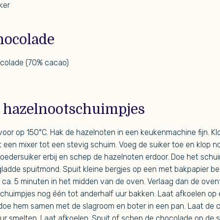
ker
hocolade
colade (70% cacao)
 hazelnootschuimpjes
or op 150°C. Hak de hazelnoten in een keukenmachine fijn. Klo
 een mixer tot een stevig schuim. Voeg de suiker toe en klop 
oedersuiker erbij en schep de hazelnoten erdoor. Doe het schu
ladde spuitmond. Spuit kleine bergjes op een met bakpapier be
 ca. 5 minuten in het midden van de oven. Verlaag dan de oven
schuimpjes nog één tot anderhalf uur bakken. Laat afkoelen op 
 doe hem samen met de slagroom en boter in een pan. Laat de 
ur smelten. Laat afkoelen. Spuit of schep de chocolade op de 