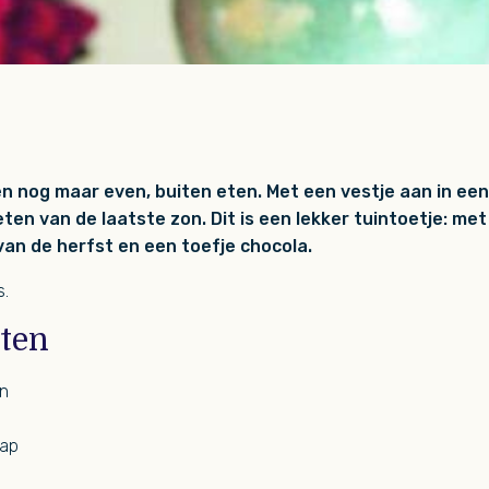
n nog maar even, buiten eten. Met een vestje aan in ee
eten van de laatste zon. Dit is een lekker tuintoetje: me
van de herfst en een toefje chocola.
s.
nten
n
sap