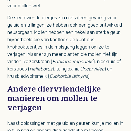
voor mollen wel.
De slechtziende diertjes zijn niet alleen gevoelig voor
geluid en trillingen, ze hebben ook een goed ontwikkeld
neusorgaan. Mollen hebben een hekel aan sterke geur,
bijvoorbeeld die van knoflook. Je kunt dus
knoflookteentjes in de molsgang leggen om ze te
verjagen. Maar er zijn meer planten die mollen niet fijn
vinden: keizerskroon (
Fritillaria imperialis
), nieskruid of
kerstroos (
Helleborus
), tuingloxinia (
Incarvillea
) en
kruisbladwolfsmelk (
Euphorbia lathyris
).
Andere diervriendelijke
manieren om mollen te
verjagen
Naast oplossingen met geluid en geuren kun je mollen in
je tuin nog op andere diervriendelijke manieren