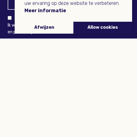
uw ervaring op deze website te verbeteren.
Meer informatie
Ik wil niets missen en ontvang graag Buitenleven-nieuws
Afwijzen
Allow cookies
en persoonlijk voordeel
VERZENDEN
ARTIKELEN
Tuinieren
Planten
Dieren