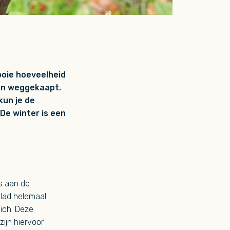
mooie hoeveelheid
ben weggekaapt.
kun je de
De winter is een
s aan de
blad helemaal
zich. Deze
ijn hiervoor