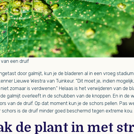
 van een druif
 aangetast door galmijt, kun je de bladeren al in een vroeg stadi
kenner Lieuwe Westra van Tuinkeur. “Dit moet je, indien mogelijk
niet zomaar is verdwenen.” Helaas is het verwijderen van de b
de galmijt overleeft in de schubben van de knoppen. En in de w
hors van de druif. Op dat moment kun je de schors pellen. Pas w
r schors is de druif minder goed beschermd tegen extreme kou.
ak de plant in met st