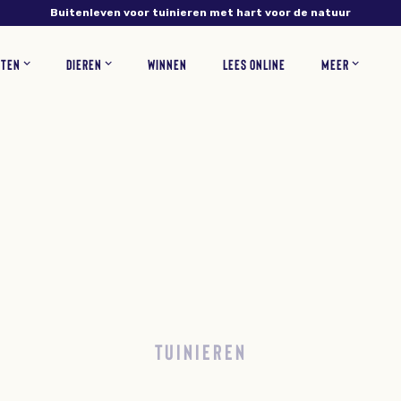
Buitenleven voor tuinieren met hart voor de natuur
NTEN
DIEREN
WINNEN
LEES ONLINE
MEER
NS
PLANTEN
VERZORGING
INSECTEN
RECEPTEN
BLOEMEN
ZOOGDIEREN
TUINONTWERP
WOONINSPIRATIE
BLOEMBOLLEN
GAZONONDERHOUD
ZELF MAKEN
KORTINGSCODES
VEEL
TUINIEREN