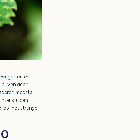
um weghalen en
, blijven doen
laderen meestal
inter kruipen
el op met strenge
ro