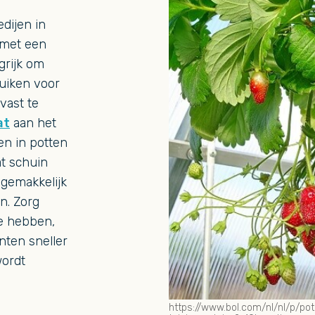
dijen in
 met een
grijk om
ruiken voor
vast te
at
aan het
en in potten
at schuin
 gemakkelijk
n. Zorg
te hebben,
nten sneller
ordt
https://www.bol.com/nl/nl/p/po