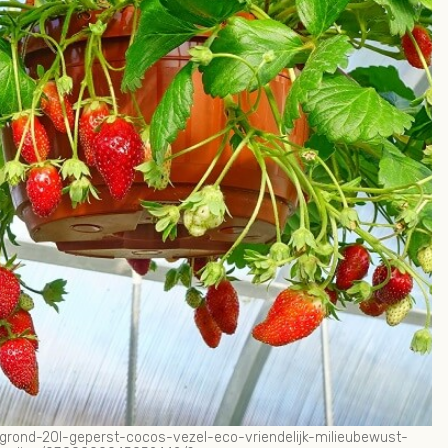
tgrond-20l-geperst-cocos-vezel-eco-vriendelijk-milieubewust-