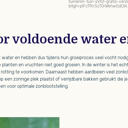
tuinieren-tuin-2x10l-gratis-v
bltgh=pIFcTfXrScT0rWkhwGdOlA.4
or voldoende water e
 water en hebben dus tijdens hun groeiproces veel vocht nodig.
e planten en vruchten niet goed groeien. In de winter is het ec
 rotting te voorkomen. Daarnaast hebben aardbeien veel zonlich
op een zonnige plek plaatst of verrijdbare bakken gebruikt die j
n voor optimale zonblootstelling.