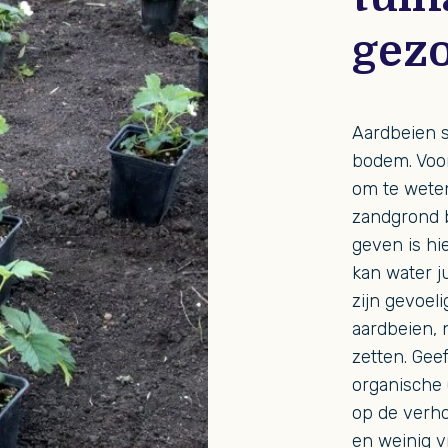
gez
Aardbeien s
bodem. Voor
om te weten
zandgrond b
geven is hie
kan water j
zijn gevoeli
aardbeien, 
zetten. Geef
organische 
op de verho
en weinig v