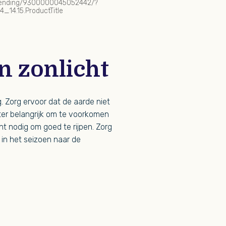
erzending/9300000045052442/?
_14.15.ProductTitle
n zonlicht
 Zorg ervoor dat de aarde niet
hter belangrijk om te voorkomen
t nodig om goed te rijpen. Zorg
e in het seizoen naar de