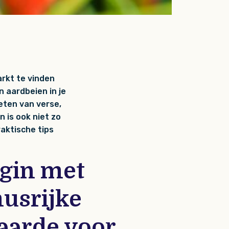
arkt te vinden
n aardbeien in je
ieten van verse,
 is ook niet zo
raktische tips
egin met
usrijke
aarde voor