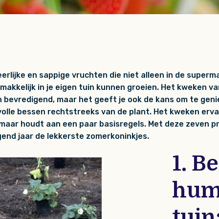
eerlijke en sappige vruchten die niet alleen in de superm
emakkelijk in je eigen tuin kunnen groeien. Het kweken va
een bevredigend, maar het geeft je ook de kans om te gen
lle bessen rechtstreeks van de plant. Het kweken ervan
 je maar houdt aan een paar basisregels. Met deze zeven p
lgend jaar de lekkerste zomerkoninkjes.
1. B
hum
tuin