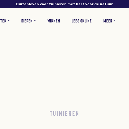
Buitenleven voor tuinieren met hart voor de natuur
NTEN
DIEREN
WINNEN
LEES ONLINE
MEER
NS
PLANTEN
VERZORGING
INSECTEN
RECEPTEN
BLOEMEN
ZOOGDIEREN
TUINONTWERP
WOONINSPIRATIE
BLOEMBOLLEN
GAZONONDERHOUD
ZELF MAKEN
KORTINGSCODES
VEEL
TUINIEREN