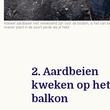
Hoewel aardbeien niet veeleisend zijn voor de bodem, is het van be
manier plant in de soort aarde die je hebt.
2. Aardbeien
kweken op he
balkon