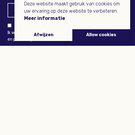
Deze website maakt gebruik van cookies om
uw ervaring op deze website te verbeteren.
Meer informatie
Ik wil niets missen en ontvang graag Buitenleven-nieuws
Afwijzen
Allow cookies
en persoonlijk voordeel
VERZENDEN
ARTIKELEN
Tuinieren
Planten