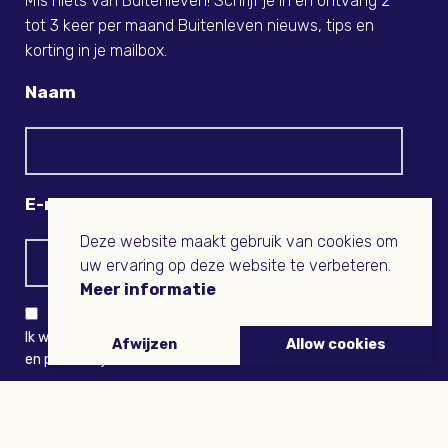
Mis niets van Buitenleven! Schrijf je in en ontvang 2
tot 3 keer per maand Buitenleven nieuws, tips en
korting in je mailbox.
Naam
E-mail
Deze website maakt gebruik van cookies om
uw ervaring op deze website te verbeteren.
Meer informatie
Ik wil niets missen en ontvang graag Buitenleven-nieuws
Afwijzen
Allow cookies
en persoonlijk voordeel
VERZENDEN