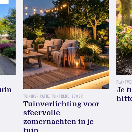
PLANTVE
tuin
Je t
TUININSPIRATIE, TUINTREND, ZOMER
hitt
Tuinverlichting voor
sfeervolle
zomernachten in je
tuin