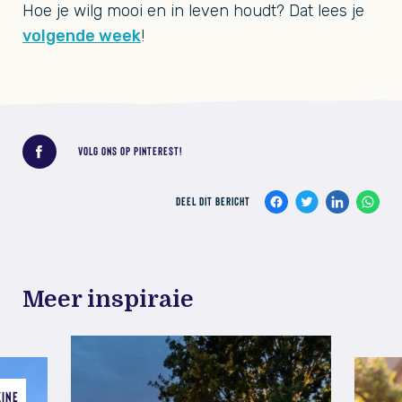
Hoe je wilg mooi en in leven houdt? Dat lees je
volgende week
!
Deel dit bericht
VOLG ONS OP PINTEREST!
DEEL DIT BERICHT
Meer inspiraie
ZINE