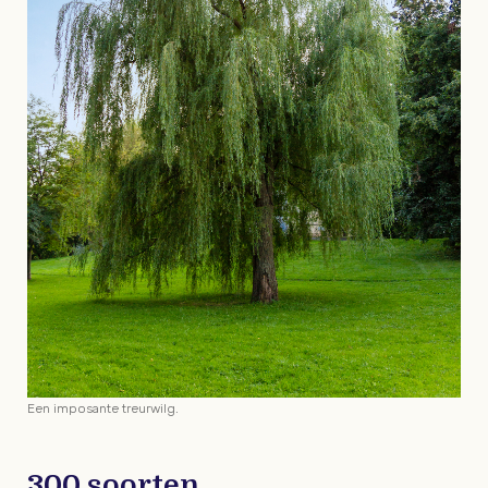
Een imposante treurwilg.
300 soorten