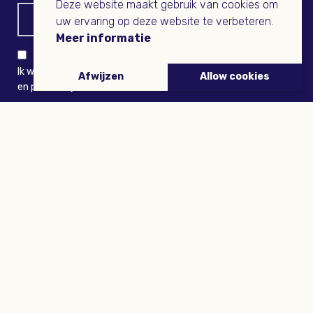
Deze website maakt gebruik van cookies om
uw ervaring op deze website te verbeteren.
Meer informatie
Ik wil niets missen en ontvang graag Buitenleven-nieuws
Afwijzen
Allow cookies
en persoonlijk voordeel
VERZENDEN
ARTIKELEN
Tuinieren
Planten
Dieren