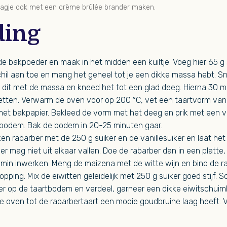
laagje ook met een crème brûlée brander maken.
ding
e bakpoeder en maak in het midden een kuiltje. Voeg hier 65 g s
hil aan toe en meng het geheel tot je een dikke massa hebt. Sn
 dit met de massa en kneed het tot een glad deeg. Hierna 30 
etten. Verwarm de oven voor op 200 °C, vet een taartvorm van
met bakpapier. Bekleed de vorm met het deeg en prik met een 
gbodem. Bak de bodem in 20-25 minuten gaar.
n rabarber met de 250 g suiker en de vanillesuiker en laat het
er mag niet uit elkaar vallen. Doe de rabarber dan in een platte
5 min inwerken. Meng de maizena met de witte wijn en bind de 
 topping. Mix de eiwitten geleidelijk met 250 g suiker goed stijf. 
r op de taartbodem en verdeel, garneer een dikke eiwitschuiml
 de oven tot de rabarbertaart een mooie goudbruine laag heeft. V