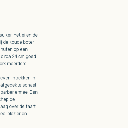
uiker, het ei en de
ij de koude boter
minuten op een
 circa 24 cm goed
vork meerdere
 even intrekken in
, afgedekte schaal
rabarber ermee. Dan
Schep de
aag over de taart
eel plezier en