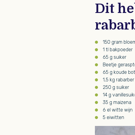
Dit he
rabar
150 gram bloe
1 tl bakpoeder
65 g suiker
Beetje geraspte
65 g koude bot
1,5 kg rabarbe
250 g suiker
14 g vanillesuik
35 g maizena
6 el witte wijn
5 eiwitten