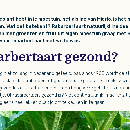
eplant hebt in je moestuin, net als Ine van Mierlo, is het
en. Wat dat betekent? Rabarbertaart natuurlijk! Ine deel
en met groenten en fruit uit eigen moestuin graag met 
voor rabarbertaart met witte wijn.
barbertaart gezond?
 niet zo lang in Nederland geteeld, pas sinds 1900 wordt de s
a, ook al doet rabarber het goed in zoete gerechten zoals rabarb
ezonde zelfs. Rabarber heeft een hoog vezelgehalte, is rijk aan 
e. Of rabarbertaart gezond is? Niet echt natuurlijk, maar er zit
og eens heel lekker, dus tijd om te keuken in te gaan.