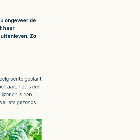
 nu ongeveer de
t haar
Buitenleven. Zo
teelgroente geplant
ertaart, het is een
ijzer en is een
 wel iets gezonds