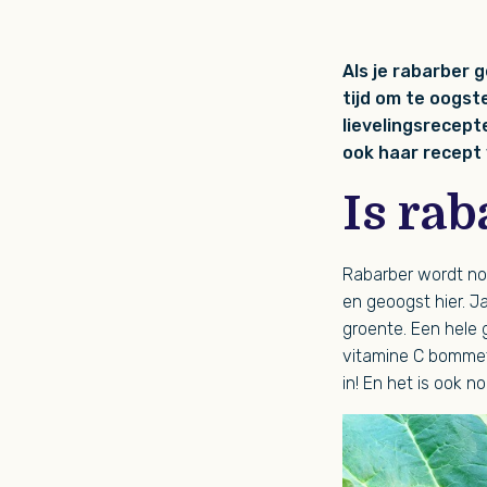
Als je rabarber g
tijd om te oogst
lievelingsrecept
ook haar recept 
Is ra
Rabarber wordt nog
en geoogst hier. J
groente. Een hele g
vitamine C bommetj
in! En het is ook n