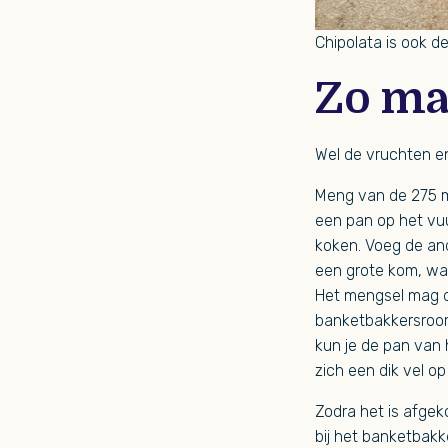
Chipolata is ook d
Zo maa
Wel de vruchten en 
Meng van de 275 ml
een pan op het vuur
koken. Voeg de and
een grote kom, want
Het mengsel mag da
banketbakkersroom a
kun je de pan van 
zich een dik vel o
Zodra het is afgek
bij het banketbakk