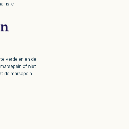
r is je
en
 te verdelen en de
marsepein of niet.
dat de marsepein