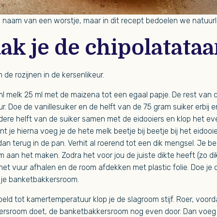
e naam van een worstje, maar in dit recept bedoelen we natuurli
k je de chipolatataa
de rozijnen in de kersenlikeur.
 melk 25 ml met de maizena tot een egaal papje. De rest van de
. Doe de vanillesuiker en de helft van de 75 gram suiker erbij en
ere helft van de suiker samen met de eidooiers en klop het even
 je hierna voeg je de hete melk beetje bij beetje bij het eidooi
n terug in de pan. Verhit al roerend tot een dik mengsel. Je be
an het maken. Zodra het voor jou de juiste dikte heeft (zo dik 
het vuur afhalen en de room afdekken met plastic folie. Doe je d
p je banketbakkersroom.
oeld tot kamertemperatuur klop je de slagroom stijf. Roer, voord
ersroom doet, de banketbakkersroom nog even door. Dan voeg j