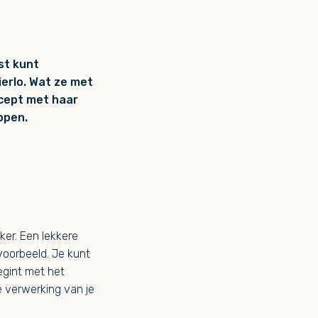
st kunt
ierlo. Wat ze met
ecept met haar
ppen.
ker. Een lekkere
voorbeeld. Je kunt
egint met het
e verwerking van je