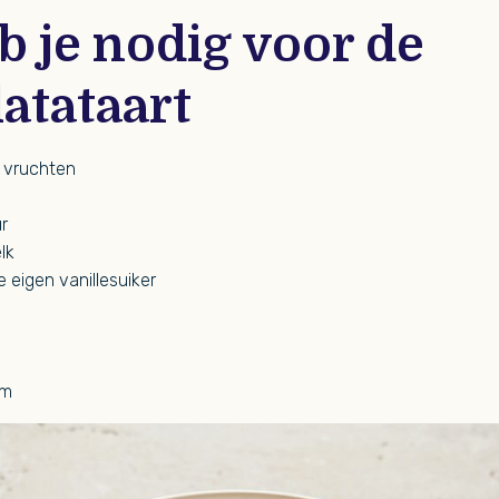
b je nodig voor de
atataart
 vruchten
r
lk
e eigen vanillesuiker
om