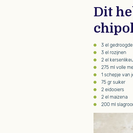
Dit he
chipol
3 el gedroogde
3 el rozijnen
2 el kersenlikeu
275 ml volle me
1 schepje van j
75 gr suiker
2 eidooiers
2 el maizena
200 ml slagro