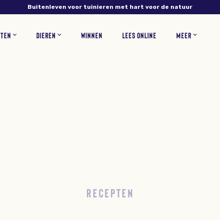
Buitenleven voor tuinieren met hart voor de natuur
NTEN
DIEREN
WINNEN
LEES ONLINE
MEER
NS
PLANTEN
VERZORGING
INSECTEN
RECEPTEN
BLOEMEN
ZOOGDIEREN
TUINONTWERP
WOONINSPIRATIE
BLOEMBOLLEN
GAZONONDERHOUD
ZELF MAKEN
KORTINGSCODES
VEEL
RECEPTEN