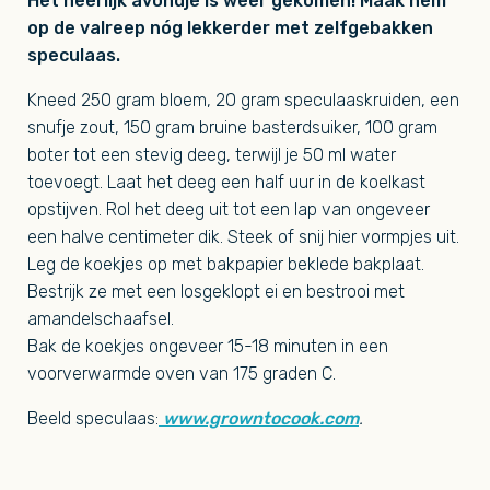
Het heerlijk avondje is weer gekomen! Maak hem
op de valreep nóg lekkerder met zelfgebakken
speculaas.
Kneed 250 gram bloem, 20 gram speculaaskruiden, een
snufje zout, 150 gram bruine basterdsuiker, 100 gram
boter tot een stevig deeg, terwijl je 50 ml water
toevoegt. Laat het deeg een half uur in de koelkast
opstijven. Rol het deeg uit tot een lap van ongeveer
een halve centimeter dik. Steek of snij hier vormpjes uit.
Leg de koekjes op met bakpapier beklede bakplaat.
Bestrijk ze met een losgeklopt ei en bestrooi met
amandelschaafsel.
Bak de koekjes ongeveer 15-18 minuten in een
voorverwarmde oven van 175 graden C.
Beeld speculaas:
www.growntocook.com
.