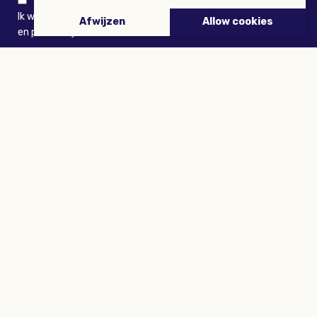
Ik wil niets missen en ontvang graag Buitenleven-nieuws
Afwijzen
Allow cookies
en persoonlijk voordeel
VERZENDEN
ARTIKELEN
Tuinieren
Planten
Dieren
Eropuit
Recepten