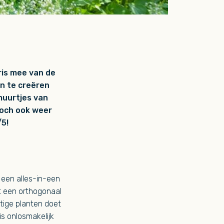
ris mee van de
en te creëren
muurtjes van
toch ook weer
5!
 een alles-in-een
t een orthogonaal
htige planten doet
s onlosmakelijk