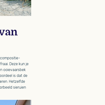
 van
 compositie-
raai. Deze kun je
en ooievaarsbek
oordeel is dat de
weren. Hetzelfde
orbeeld sieruien