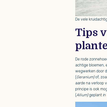
De vele kruidachti
Tips 
plant
De rode zonnehoed
achtige bloemen, e
wegwerken door de
(
Geranium)
of, zoa
aarde na verloop v
principe is ook mog
(
Allium)
geplant in