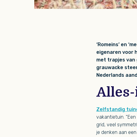
‘Romeins’ en ‘m
eigenaren voor h
met trapjes van 
grauwacke steen
Nederlands aand
Alles
Zelfstandig tui
vakantietuin. “Een
grid, veel symmetr
je denken aan een 