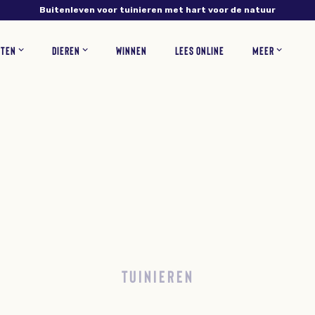
Buitenleven voor tuinieren met hart voor de natuur
NTEN
DIEREN
WINNEN
LEES ONLINE
MEER
NS
PLANTEN
VERZORGING
INSECTEN
RECEPTEN
BLOEMEN
ZOOGDIEREN
TUINONTWERP
WOONINSPIRATIE
BLOEMBOLLEN
GAZONONDERHOUD
ZELF MAKEN
KORTINGSCODES
VEEL
TUINIEREN