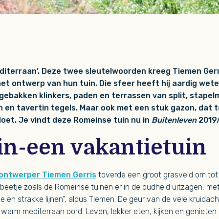
editerraan’. Deze twee sleutelwoorden kreeg Tiemen Ger
et ontwerp van hun tuin. Die sfeer heeft hij aardig wet
gebakken klinkers, paden en terrassen van split, stapel
 en tavertin tegels. Maar ook met een stuk gazon, dat 
oet. Je vindt deze Romeinse tuin nu in
Buitenleven
2019/
-in-een vakantietuin
nontwerper Tiemen Gerris
toverde een groot grasveld om tot
 beetje zoals de Romeinse tuinen er in de oudheid uitzagen, me
ie en strakke lijnen”, aldus Tiemen. De geur van de vele kruidac
warm mediterraan oord. Leven, lekker eten, kijken en genieten i