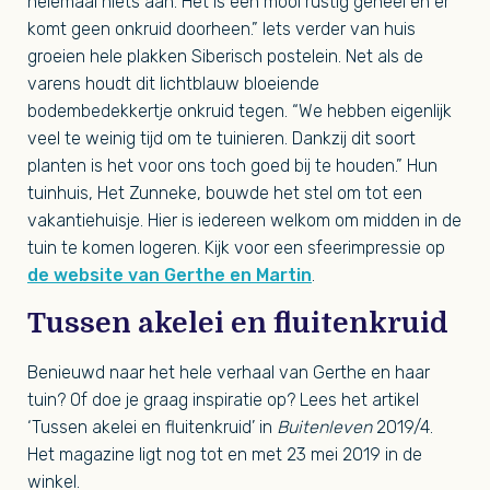
helemaal niets aan. Het is een mooi rustig geheel en er
komt geen onkruid doorheen.” Iets verder van huis
groeien hele plakken Siberisch postelein. Net als de
varens houdt dit lichtblauw bloeiende
bodembedekkertje onkruid tegen. “We hebben eigenlijk
veel te weinig tijd om te tuinieren. Dankzij dit soort
planten is het voor ons toch goed bij te houden.” Hun
tuinhuis, Het Zunneke, bouwde het stel om tot een
vakantiehuisje. Hier is iedereen welkom om midden in de
tuin te komen logeren. Kijk voor een sfeerimpressie op
de website van Gerthe en Martin
.
Tussen akelei en fluitenkruid
Benieuwd naar het hele verhaal van Gerthe en haar
tuin? Of doe je graag inspiratie op? Lees het artikel
‘Tussen akelei en fluitenkruid’ in
Buitenleven
2019/4.
Het magazine ligt nog tot en met 23 mei 2019 in de
winkel.