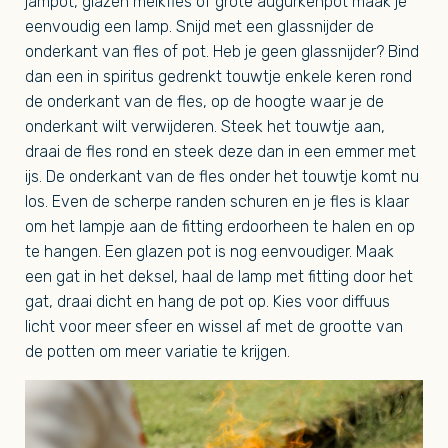
jampot, glazen melkfles of grote augurkenpot maak je
eenvoudig een lamp. Snijd met een glassnijder de
onderkant van fles of pot. Heb je geen glassnijder? Bind
dan een in spiritus gedrenkt touwtje enkele keren rond
de onderkant van de fles, op de hoogte waar je de
onderkant wilt verwijderen. Steek het touwtje aan,
draai de fles rond en steek deze dan in een emmer met
ijs. De onderkant van de fles onder het touwtje komt nu
los. Even de scherpe randen schuren en je fles is klaar
om het lampje aan de fitting erdoorheen te halen en op
te hangen. Een glazen pot is nog eenvoudiger. Maak
een gat in het deksel, haal de lamp met fitting door het
gat, draai dicht en hang de pot op. Kies voor diffuus
licht voor meer sfeer en wissel af met de grootte van
de potten om meer variatie te krijgen.