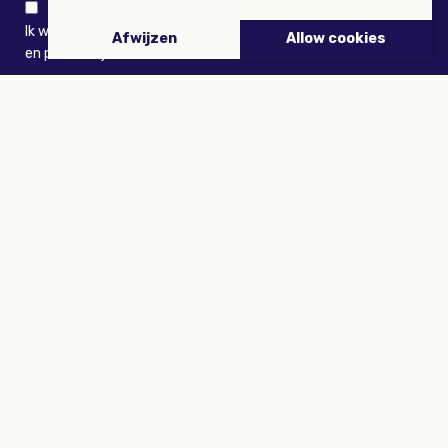
Ik wil niets missen en ontvang graag Buitenleven-nieuws
Afwijzen
Allow cookies
en persoonlijk voordeel
VERZENDEN
ARTIKELEN
Tuinieren
Planten
Dieren
Eropuit
Recepten