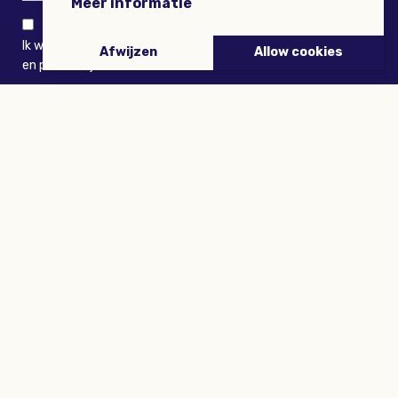
Meer informatie
Ik wil niets missen en ontvang graag Buitenleven-nieuws
Afwijzen
Allow cookies
en persoonlijk voordeel
VERZENDEN
ARTIKELEN
Tuinieren
Planten
Dieren
Eropuit