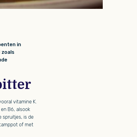
oenten in
 zoals
nde
bitter
ooral vitamine K.
 en B6, alsook
spruitjes, is de
stamppot of met