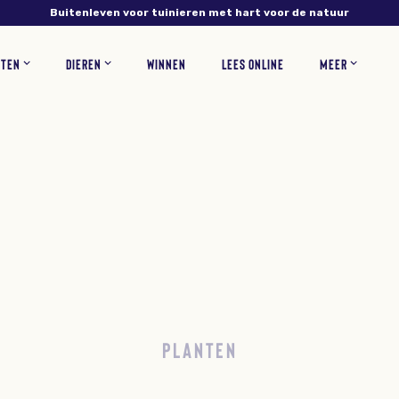
Buitenleven voor tuinieren met hart voor de natuur
NTEN
DIEREN
WINNEN
LEES ONLINE
MEER
NS
PLANTEN
VERZORGING
INSECTEN
RECEPTEN
BLOEMEN
ZOOGDIEREN
TUINONTWERP
WOONINSPIRATIE
BLOEMBOLLEN
GAZONONDERHOUD
ZELF MAKEN
KORTINGSCODES
VEEL
PLANTEN