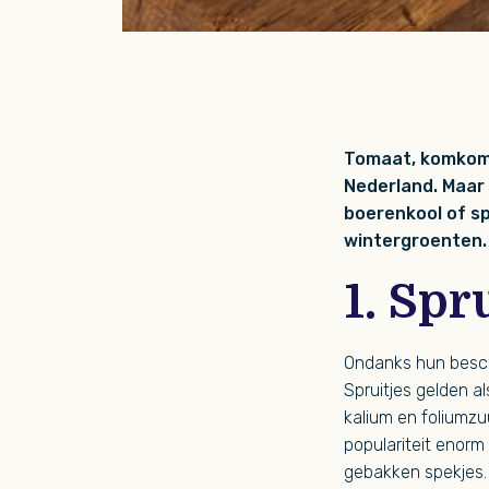
Tomaat, komkomme
Nederland. Maar 
boerenkool of sp
wintergroenten. 
1. Spr
Ondanks hun besche
Spruitjes gelden a
kalium en foliumzu
populariteit enor
gebakken spekjes.