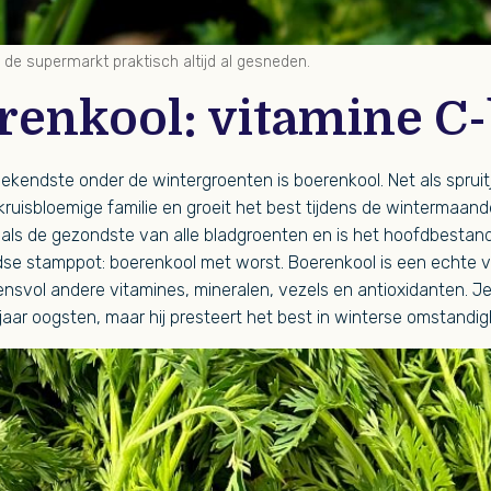
n de supermarkt praktisch altijd al gesneden.
erenkool: vitamine 
ekendste onder de wintergroenten is boerenkool. Net als spruit
kruisbloemige familie en groeit het best tijdens de wintermaan
ls de gezondste van alle bladgroenten en is het hoofdbestan
ndse stamppot: boerenkool met worst. Boerenkool is een echte 
ensvol andere vitamines, mineralen, vezels en antioxidanten. J
 jaar oogsten, maar hij presteert het best in winterse omstandi