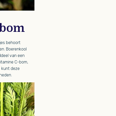
C-bom
jes behoort
den. Boerenkool
ddeel van een
vitamine C-bom,
e kunt deze
gheden.