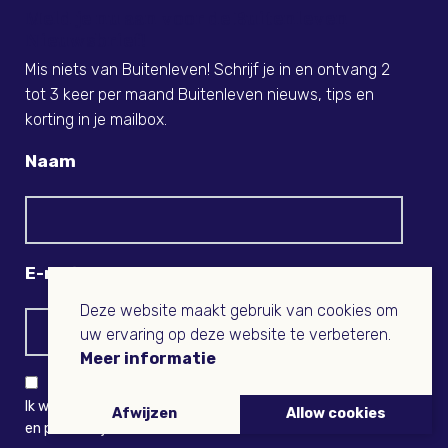
Meld je nu aan voor de Buitenleven
Nieuwsbrief!
Mis niets van Buitenleven! Schrijf je in en ontvang 2
tot 3 keer per maand Buitenleven nieuws, tips en
korting in je mailbox.
Naam
E-mail
Deze website maakt gebruik van cookies om
uw ervaring op deze website te verbeteren.
Meer informatie
Ik wil niets missen en ontvang graag Buitenleven-nieuws
Afwijzen
Allow cookies
en persoonlijk voordeel