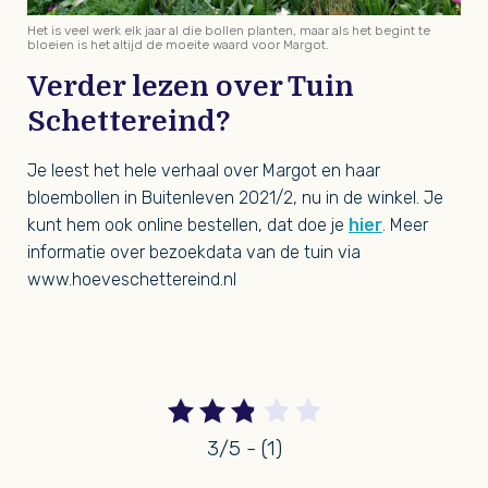
Het is veel werk elk jaar al die bollen planten, maar als het begint te
bloeien is het altijd de moeite waard voor Margot.
Verder lezen over Tuin
Schettereind?
Je leest het hele verhaal over Margot en haar
bloembollen in Buitenleven 2021/2, nu in de winkel. Je
kunt hem ook online bestellen, dat doe je
hier
. Meer
informatie over bezoekdata van de tuin via
www.hoeveschettereind.nl
3/5 - (1)