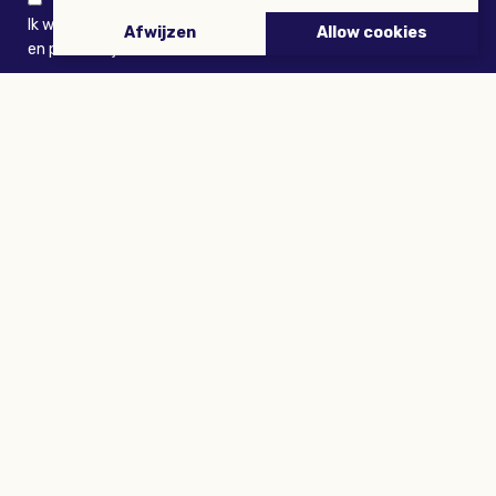
Ik wil niets missen en ontvang graag Buitenleven-nieuws
Afwijzen
Allow cookies
en persoonlijk voordeel
VERZENDEN
ARTIKELEN
Tuinieren
Planten
Dieren
Eropuit
Recepten