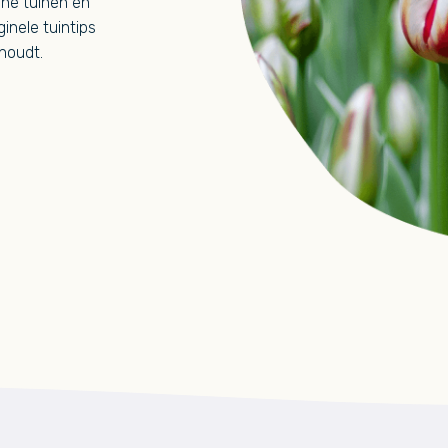
ine tuinen en
ginele tuintips
rhoudt.