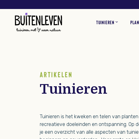
Buitenleven
TUINIEREN
PLA
TUININSPIRATIE
TUINPLANTEN
VOGELS
ADVERTEREN
VLINDERS
OVER O
KAMER
TUIN
KLANTENSERVICE
ARTIKELEN
Tuinieren
Tuinieren is het kweken en telen van planten
recreatieve doeleinden en ontspanning. Op d
je een overzicht van alle aspecten van tuinie