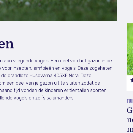
en
n aan vliegende vogels. Een deel van het gazon in de
se voor insecten, amfibieën en vogels. Deze zogeheten
n de draadloze Husqvarna 405XE Nera. Deze
m een deel van je gazon uit te sluiten zodat de
 maand tijd vonden de kinderen er tientallen soorten
illende vogels en zelfs salamanders.
TU
G
n
m