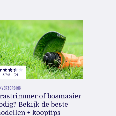
3.7/5 - (9)
INVERZORGING
rastrimmer of bosmaaier
odig? Bekijk de beste
odellen + kooptips