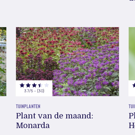
3.7/5 - (30)
TUINPLANTEN
TU
Plant van de maand:
P
Monarda
H