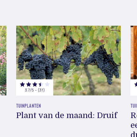
3.7/5 - (31)
TUINPLANTEN
TUI
Plant van de maand: Druif
R
e
d