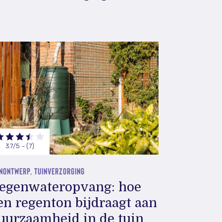
3.7/5 - (7)
NONTWERP, TUINVERZORGING
egenwateropvang: hoe
en regenton bijdraagt aan
uurzaamheid in de tuin