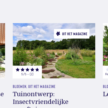
UIT HET MAGAZINE
5/5 - (2)
R
BLOEMEN, UIT HET MAGAZINE
BLO
se
Tuinontwerp:
L
Insectvriendelijke