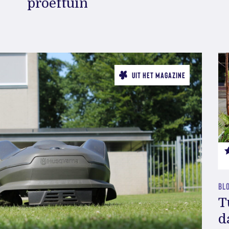
proeftuin
UIT HET MAGAZINE
BLO
T
d