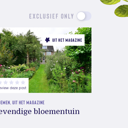
EXCLUSIEF ONLY
UIT HET MAGAZINE
eview deze post
EMEN, UIT HET MAGAZINE
evendige bloementuin