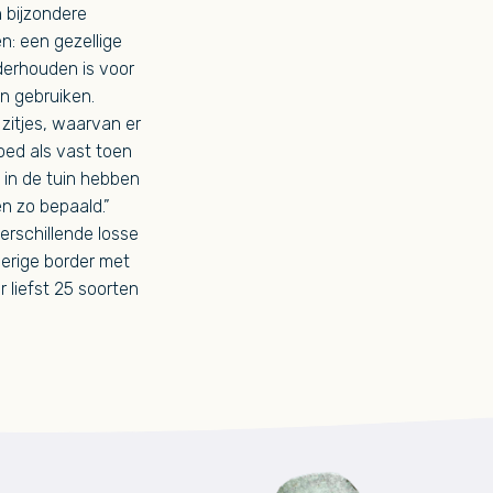
n bijzondere
n: een gezellige
nderhouden is voor
n gebruiken.
zitjes, waarvan er
oed als vast toen
 in de tuin hebben
n zo bepaald.”
erschillende losse
derige border met
r liefst 25 soorten