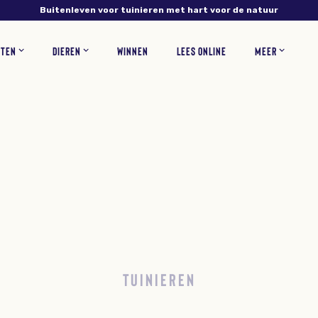
Buitenleven voor tuinieren met hart voor de natuur
NTEN
DIEREN
WINNEN
LEES ONLINE
MEER
NS
PLANTEN
VERZORGING
INSECTEN
RECEPTEN
BLOEMEN
ZOOGDIEREN
TUINONTWERP
WOONINSPIRATIE
BLOEMBOLLEN
GAZONONDERHOUD
ZELF MAKEN
KORTINGSCODES
VEEL
TUINIEREN