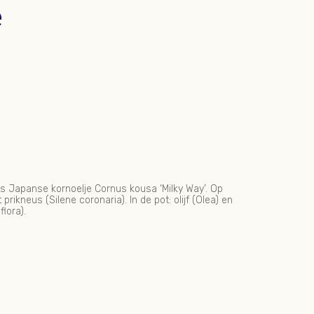
e
is Japanse kornoelje Cornus kousa ‘Milky Way’. Op
kneus (Silene coronaria). In de pot: olijf (Olea) en
lora).