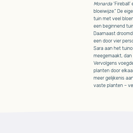
Monarda
‘Fireball’
bloeiwijze.” De ei
tuin met veel bloe
een beginnend tui
Daarnaast droomde 
een door vier pers
Sara aan het tuino
meegemaakt, dan we
Vervolgens voegde 
planten door elkaar
meer gelijkenis aan
vaste planten – ver