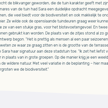
 echt de blikvanger geworden, die de tuin karakter geeft met zij
genares van de tuin had Sara een duidelijke opdracht meegegeve
men, die veel biedt voor de biodiversiteit en ook makkelijk te o
nier. Ze wilde ook de openslaande tuindeuren graag weer kunne
ze van een stukje gras, voor het blotevoetengevoel. En twee 
onen gebruikt kan worden. De plaats van de zitjes stond al zo g
ntwerp begon. “Het is prettig als mensen al een paar seizoenen
ten ze waar ze graag zitten en is de grootte van de terrasse
Sara haar signatuur aan deze stadstuin toe. “Ik zet het liefst v
 in plaats van in grote groepen. Op die manier krijg je een weel
 de wildere natuur. Met veel variatie in de beplanting – hier maa
groten we de biodiversiteit.”