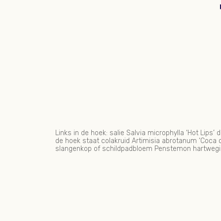
Links in de hoek: salie Salvia microphylla ‘Hot Lip
de hoek staat colakruid Artimisia abrotanum ‘Coca co
slangenkop of schildpadbloem Penstemon hartwegii 