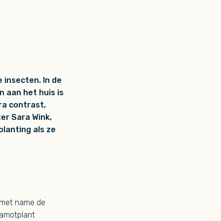
 insecten. In de
n aan het huis is
ra contrast,
er Sara Wink,
lanting als ze
, met name de
rgamotplant