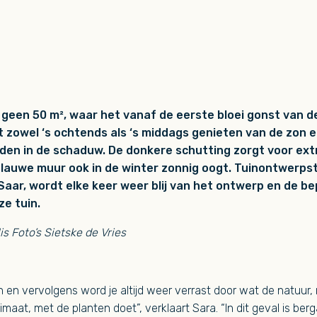
 geen 50 m², waar het vanaf de eerste bloei gonst van de
et zowel ‘s ochtends als ‘s middags genieten van de zon e
nden in de schaduw. De donkere schutting zorgt voor ext
blauwe muur ook in de winter zonnig oogt. Tuinontwerpst
aar, wordt elke keer weer blij van het ontwerp en de bep
ze tuin.
is Foto’s Sietske de Vries
 en vervolgens word je altijd weer verrast door wat de natuur
imaat, met de planten doet”, verklaart Sara. “In dit geval is be