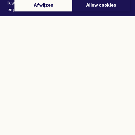
Ik wil niets missen en ontvang graag Buitenleven-nieuws
Afwijzen
Allow cookies
en persoonlijk voordeel
VERZENDEN
ARTIKELEN
Tuinieren
Planten
Dieren
Eropuit
Recepten