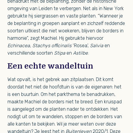
benadrukt met de beplanting, zonder de historische
omgeving van Leiden te verbergen. Net als in New York
gebruikte hij siergrassen en vaste planten. “Wanneer je
de beplanting in groepen aanplant en zichzelf reddende
soorten uitkiest die niet woekeren, blijven de borders in
harmonie”, zegt Machiel. Hij gebruikte hiervoor
Echinacea
,
Stachys officinalis
‘Rosea’,
Salvia
en
verschillende soorten
Stipa
en
Astilbe
.
Een echte wandeltuin
Wat opvalt, is het gebrek aan zitplaatsen. Dit komt
doordat het niet de hoofdtuin is van de eigenaren: het
is een buurtuin. Om het parkthema te benadrukken,
maakte Machiel de borders niet te breed. Een kruispad
is aangelegd om de planten nader te ontdekken. Het
nodigt uit om te wandelen, stoppen en de borders van
alle kanten te bekijken. Wil je meer weten over deze
wandeltuin? Je leest het in
Buitenleven
2020/1. Deze