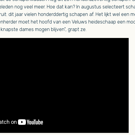
leden nog veel meer. Hoe dat kan? In augustus selecteert sch
uit: dit jaar vielen honderddertig schapen af. Het lijkt wel een 
enherder moet het hoofd van een Veluws heideschaap een mo
 knapste dames mogen blijven”, grapt ze.