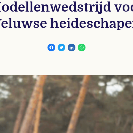
odellenwedstrijd vo
eluwse heideschap