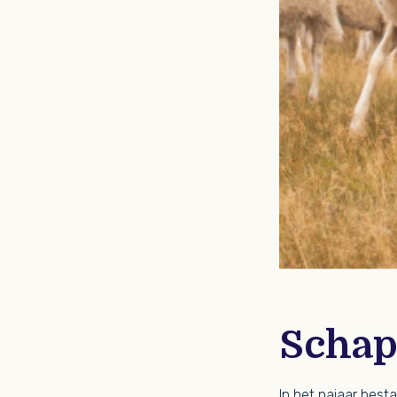
Scha
In het najaar bes