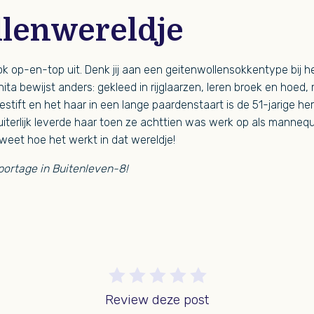
lenwereldje
ook op-en-top uit. Denk jij aan een geitenwollensokkentype bij 
ta bewijst anders: gekleed in rijglaarzen, leren broek en hoed,
gestift en het haar in een lange paardenstaart is de 51-jarige h
 uiterlijk leverde haar toen ze achttien was werk op als mannequ
 weet hoe het werkt in dat wereldje!
portage in Buitenleven-8!
Review deze post