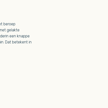
het beroep
 met gelakte
erderin een knappe
in. Dat betekent in