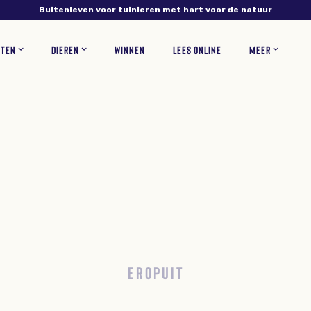
Buitenleven voor tuinieren met hart voor de natuur
NTEN
DIEREN
WINNEN
LEES ONLINE
MEER
NS
PLANTEN
VERZORGING
INSECTEN
RECEPTEN
BLOEMEN
ZOOGDIEREN
TUINONTWERP
WOONINSPIRATIE
BLOEMBOLLEN
GAZONONDERHOUD
ZELF MAKEN
KORTINGSCODES
VEEL
EROPUIT