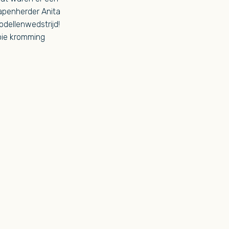
apenherder Anita
modellenwedstrijd!
oie kromming