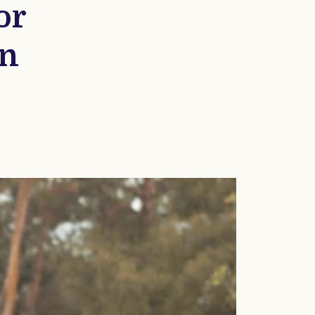
or
en