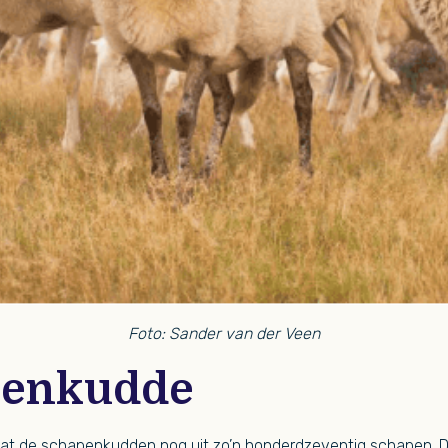
Foto: Sander van der Veen
penkudde
taat de schapenkudden nog uit zo’n honderdzeventig schapen. 