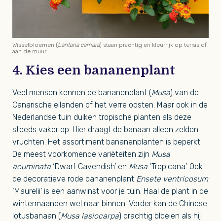
Wisselbloemen (
Lantana camara
) staan prachtig en kleurrijk op terras of
aan de muur.
4. Kies een bananenplant
Veel mensen kennen de bananenplant (
Musa
) van de
Canarische eilanden of het verre oosten. Maar ook in de
Nederlandse tuin duiken tropische planten als deze
steeds vaker op. Hier draagt de banaan alleen zelden
vruchten. Het assortiment bananenplanten is beperkt.
De meest voorkomende variëteiten zijn
Musa
acuminata
‘Dwarf Cavendish’ en
Musa
‘Tropicana’. Ook
de decoratieve rode bananenplant
Ensete ventricosum
‘Maurelii’ is een aanwinst voor je tuin. Haal de plant in de
wintermaanden wel naar binnen. Verder kan de Chinese
lotusbanaan (
Musa lasiocarpa
) prachtig bloeien als hij