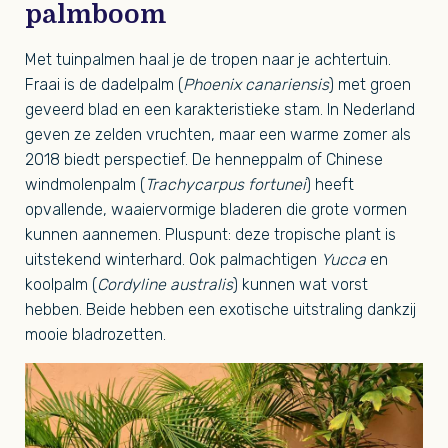
palmboom
Met tuinpalmen haal je de tropen naar je achtertuin.
Fraai is de dadelpalm (
Phoenix canariensis
) met groen
geveerd blad en een karakteristieke stam. In Nederland
geven ze zelden vruchten, maar een warme zomer als
2018 biedt perspectief. De henneppalm of Chinese
windmolenpalm (
Trachycarpus fortunei
) heeft
opvallende, waaiervormige bladeren die grote vormen
kunnen aannemen. Pluspunt: deze tropische plant is
uitstekend winterhard. Ook palmachtigen
Yucca
en
koolpalm (
Cordyline australis
) kunnen wat vorst
hebben. Beide hebben een exotische uitstraling dankzij
mooie bladrozetten.