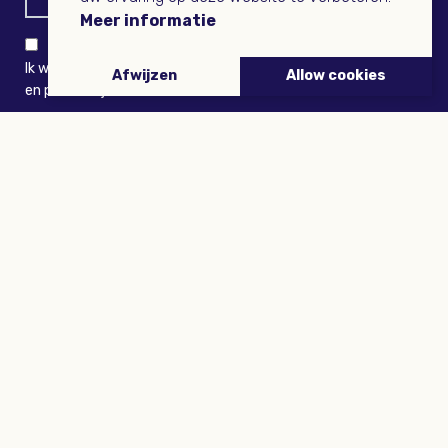
Meer informatie
Ik wil niets missen en ontvang graag Buitenleven-nieuws
Afwijzen
Allow cookies
en persoonlijk voordeel
VERZENDEN
ARTIKELEN
Tuinieren
Planten
Dieren
Eropuit