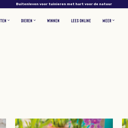
Buitenleven voor tuinieren met hart voor de natuur
NTEN
DIEREN
WINNEN
LEES ONLINE
MEER
NS
PLANTEN
VERZORGING
INSECTEN
RECEPTEN
BLOEMEN
ZOOGDIEREN
TUINONTWERP
WOONINSPIRATIE
BLOEMBOLLEN
GAZONONDERHOUD
ZELF MAKEN
KORTINGSCODES
VEEL