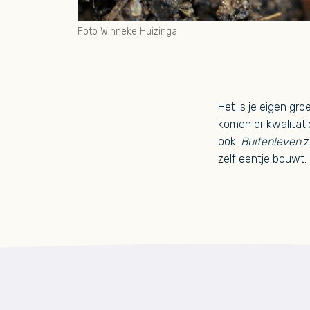
Foto Winneke Huizinga
Het is je eigen gr
komen er kwalitat
ook.
Buitenleven
z
zelf eentje bouwt.