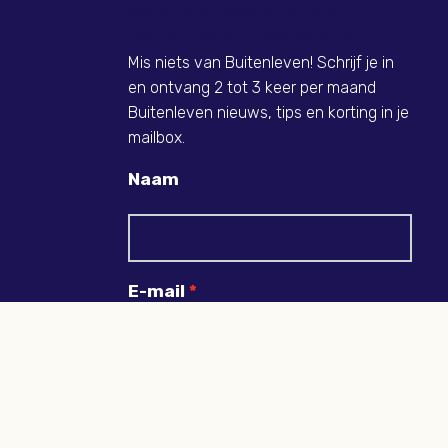
Meld je nu aan voor de
Buitenleven Nieuwsbrief!
Mis niets van Buitenleven! Schrijf je in
en ontvang 2 tot 3 keer per maand
Buitenleven nieuws, tips en korting in je
mailbox.
Naam
E-mail
Ik wil niets missen en ontvang graag
Buitenleven-nieuws en persoonlijk voordeel