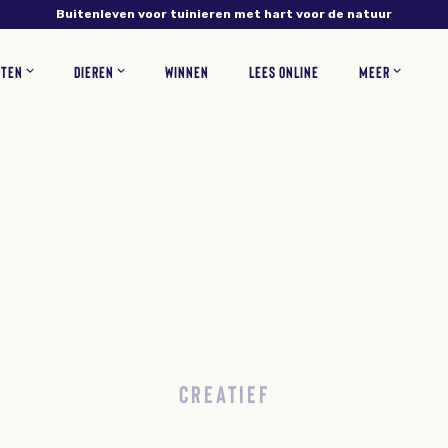
Buitenleven voor tuinieren met hart voor de natuur
NTEN
DIEREN
WINNEN
LEES ONLINE
MEER
NS
PLANTEN
VERZORGING
INSECTEN
RECEPTEN
BLOEMEN
ZOOGDIEREN
TUINONTWERP
WOONINSPIRATIE
BLOEMBOLLEN
GAZONONDERHOUD
ZELF MAKEN
KORTINGSCODES
VEEL
CREATIEF