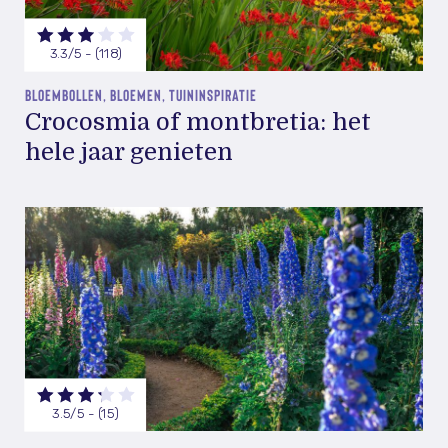
3.3/5 - (118)
BLOEMBOLLEN, BLOEMEN, TUININSPIRATIE
Crocosmia of montbretia: het
hele jaar genieten
3.5/5 - (15)