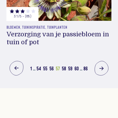
3.1/5 - (85)
BLOEMEN, TUININSPIRATIE, TUINPLANTEN
Verzorging van je passiebloem in
tuin of pot
1
…
54
55
56
57
58
59
60
…
86