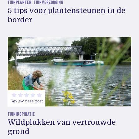
TUINPLANTEN, TUINVERZORGING
5 tips voor plantensteunen in de
border
Review deze post
TUININSPIRATIE
Wildplukken van vertrouwde
grond