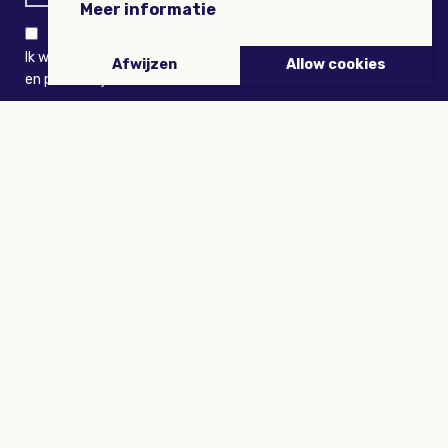
Meer informatie
Ik wil niets missen en ontvang graag Buitenleven-nieuws
Afwijzen
Allow cookies
en persoonlijk voordeel
VERZENDEN
ARTIKELEN
Tuinieren
Planten
Dieren
Eropuit