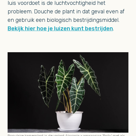
luis voordoet is de luchtvochtigheid het
probleem. Douche de plant in dat geval even af
en gebruik een biologisch bestrijdingsmiddel.
Bekijk hier hoe je luizen kunt bestrijden
.
Populaire kamerplant is de variant Alocasia x amazonica 'Polly' met als