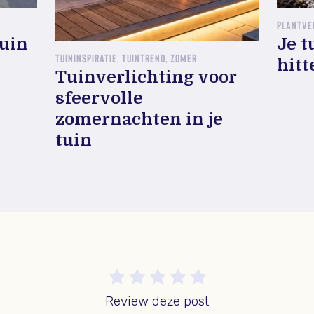
PLANTVE
tuin
Je t
TUININSPIRATIE, TUINTREND, ZOMER
hitt
Tuinverlichting voor
sfeervolle
zomernachten in je
tuin
Review deze post