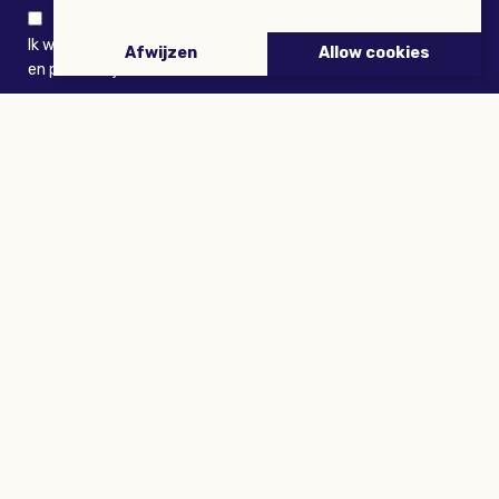
Ik wil niets missen en ontvang graag Buitenleven-nieuws
Afwijzen
Allow cookies
en persoonlijk voordeel
VERZENDEN
ARTIKELEN
Tuinieren
Planten
Dieren
Eropuit