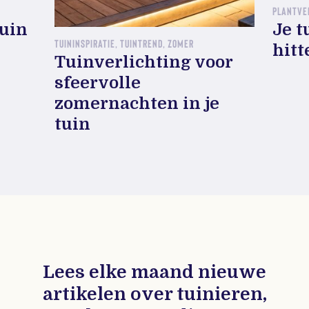
PLANTVE
tuin
Je t
TUININSPIRATIE, TUINTREND, ZOMER
hitt
Tuinverlichting voor
sfeervolle
zomernachten in je
tuin
Lees elke maand nieuwe
artikelen over tuinieren,