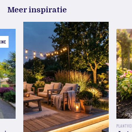
Meer inspiratie
ZINE
PLANTVE