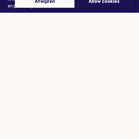
Afwijzen
Allow cookies
en persoonlijk voordeel
VERZENDEN
ARTIKELEN
Tuinieren
Planten
Dieren
Eropuit
Recepten
Wooninspiratie